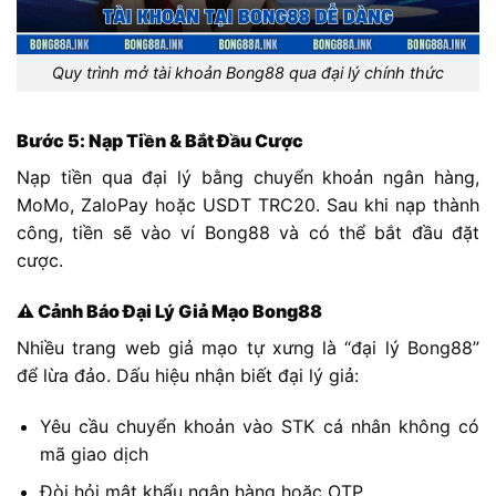
Quy trình mở tài khoản Bong88 qua đại lý chính thức
Bước 5: Nạp Tiền & Bắt Đầu Cược
Nạp tiền qua đại lý bằng chuyển khoản ngân hàng,
MoMo, ZaloPay hoặc USDT TRC20. Sau khi nạp thành
công, tiền sẽ vào ví Bong88 và có thể bắt đầu đặt
cược.
⚠️ Cảnh Báo Đại Lý Giả Mạo Bong88
Nhiều trang web giả mạo tự xưng là “đại lý Bong88”
để lừa đảo. Dấu hiệu nhận biết đại lý giả:
Yêu cầu chuyển khoản vào STK cá nhân không có
mã giao dịch
Đòi hỏi mật khẩu ngân hàng hoặc OTP