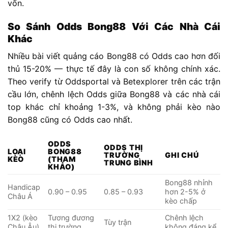
vốn.
So Sánh Odds Bong88 Với Các Nhà Cái
Khác
Nhiều bài viết quảng cáo Bong88 có Odds cao hơn đối
thủ 15-20% — thực tế đây là con số không chính xác.
Theo verify từ Oddsportal và Betexplorer trên các trận
cầu lớn, chênh lệch Odds giữa Bong88 và các nhà cái
top khác chỉ khoảng 1-3%, và không phải kèo nào
Bong88 cũng có Odds cao nhất.
ODDS
ODDS THỊ
LOẠI
BONG88
TRƯỜNG
GHI CHÚ
KÈO
(THAM
TRUNG BÌNH
KHẢO)
Bong88 nhỉnh
Handicap
0.90 – 0.95
0.85 – 0.93
hơn 2-5% ở
Châu Á
kèo chấp
1X2 (kèo
Tương đương
Chênh lệch
Tùy trận
Châu Âu)
thị trường
không đáng kể