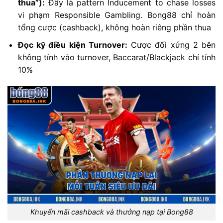
thua”):
Đây là pattern Inducement to chase losses
vi phạm Responsible Gambling. Bong88 chỉ hoàn
tổng cược (cashback), không hoàn riêng phần thua
Đọc kỹ điều kiện Turnover:
Cược đối xứng 2 bên
không tính vào turnover, Baccarat/Blackjack chỉ tính
10%
Khuyến mãi cashback và thưởng nạp tại Bong88