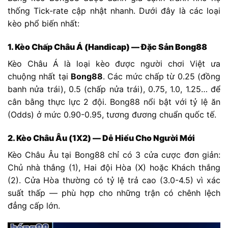
thống Tick-rate cập nhật nhanh. Dưới đây là các loại
kèo phổ biến nhất:
1. Kèo Chấp Châu Á (Handicap) — Đặc Sản Bong88
Kèo Châu Á là loại kèo được người chơi Việt ưa
chuộng nhất tại
Bong88
. Các mức chấp từ 0.25 (đồng
banh nửa trái), 0.5 (chấp nửa trái), 0.75, 1.0, 1.25… để
cân bằng thực lực 2 đội. Bong88 nổi bật với tỷ lệ ăn
(Odds) ở mức 0.90-0.95, tương đương chuẩn quốc tế.
2. Kèo Châu Âu (1X2) — Dễ Hiểu Cho Người Mới
Kèo Châu Âu tại Bong88 chỉ có 3 cửa cược đơn giản:
Chủ nhà thắng (1), Hai đội Hòa (X) hoặc Khách thắng
(2). Cửa Hòa thường có tỷ lệ trả cao (3.0-4.5) vì xác
suất thấp — phù hợp cho những trận có chênh lệch
đẳng cấp lớn.