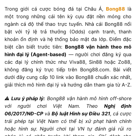
Trong giới cá cược bóng đá tại Châu Á,
Bong88
là
một trong những cái tên kỳ cựu đặt nền móng cho
ngành cá độ thể thao trực tuyến. Nhà cái Bong88 nổi
bật với tỷ lệ trả thưởng (Odds) cạnh tranh, thanh
khoản ổn định và hệ thống bảo mật đa lớp. Điểm đặc
biệt cần biết trước tiên:
Bong88 vận hành theo mô
hình đại lý (Agent-based)
— người chơi đăng ký qua
các đại lý chính thức như Viva88, Sin88 hoặc Zo88,
không đăng ký trực tiếp trên Bong88.com. Bài viết
dưới đây cung cấp 10 link vào Bong88 chuẩn xác nhất,
giải thích mô hình đại lý và hướng dẫn tham gia từ A-Z.
⚠️ Lưu ý pháp lý:
Bong88 vận hành mô hình off-shore
với người chơi Việt Nam. Theo
Nghị định
06/2017/NĐ-CP
và
Bộ luật Hình sự Điều 321
, cá cược
trái phép tại Việt Nam có thể bị xử phạt hành chính
hoặc hình sự. Người chơi tại VN tự đánh giá rủi ro