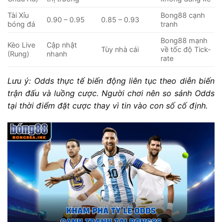
Tài Xỉu
Bong88 cạnh
0.90 – 0.95
0.85 – 0.93
bóng đá
tranh
Bong88 mạnh
Kèo Live
Cập nhật
Tùy nhà cái
về tốc độ Tick-
(Rung)
nhanh
rate
Lưu ý: Odds thực tế biến động liên tục theo diễn biến
trận đấu và luồng cược. Người chơi nên so sánh Odds
tại thời điểm đặt cược thay vì tin vào con số cố định.