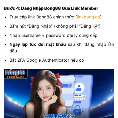
Bước 4: Đăng Nhập Bong88 Qua Link Member
Truy cập link Bong88 chính thức (
linkbong.co
)
Bấm nút “Đăng Nhập” (không phải “Đăng Ký”)
Nhập username + password đại lý cung cấp
Ngay lập tức đổi mật khẩu
sau khi đăng nhập lần
đầu
Bật 2FA Google Authenticator nếu có