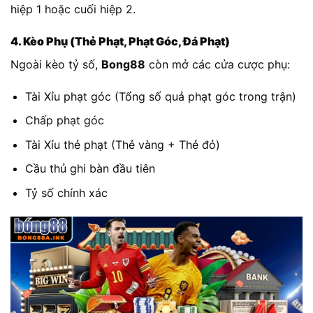
hiệp 1 hoặc cuối hiệp 2.
4. Kèo Phụ (Thẻ Phạt, Phạt Góc, Đá Phạt)
Ngoài kèo tỷ số,
Bong88
còn mở các cửa cược phụ:
Tài Xỉu phạt góc (Tổng số quả phạt góc trong trận)
Chấp phạt góc
Tài Xỉu thẻ phạt (Thẻ vàng + Thẻ đỏ)
Cầu thủ ghi bàn đầu tiên
Tỷ số chính xác