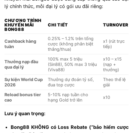
lý chính thức, mỗi đại lý có gói ưu đãi riêng:
CHƯƠNG TRÌNH
KHUYẾN MÃI
CHI TIẾT
TURNOVER
BONG88
0.25% – 1.2% trên tổng
Cashback hàng
x1 (rút trực
cược (không phân biệt
tuần
tiếp)
thắng/thua)
100% max 5 triệu
x10 – x15
Thưởng nạp đầu
(Sin88), 50% max 3 triệu
(nạp +
qua đại lý
(Viva88)
thưởng)
Sự kiện World Cup
Thưởng dự đoán tỷ số,
Theo thể lệ
2026
đua top cược
giải
Reload bonus tier
5-10% nạp tuần cho
x10
cao
hạng Gold trở lên
Lưu ý quan trọng:
Bong88 KHÔNG có Loss Rebate (“bảo hiểm cược