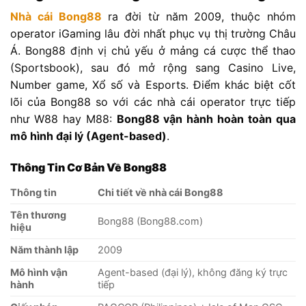
Nhà cái Bong88
ra đời từ năm 2009, thuộc nhóm
operator iGaming lâu đời nhất phục vụ thị trường Châu
Á. Bong88 định vị chủ yếu ở mảng cá cược thể thao
(Sportsbook), sau đó mở rộng sang Casino Live,
Number game, Xổ số và Esports. Điểm khác biệt cốt
lõi của Bong88 so với các nhà cái operator trực tiếp
như W88 hay M88:
Bong88 vận hành hoàn toàn qua
mô hình đại lý (Agent-based)
.
Thông Tin Cơ Bản Về Bong88
Thông tin
Chi tiết về nhà cái Bong88
Tên thương
Bong88 (Bong88.com)
hiệu
Năm thành lập
2009
Mô hình vận
Agent-based (đại lý), không đăng ký trực
hành
tiếp