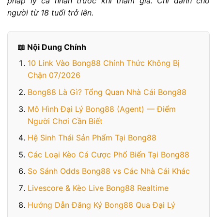
pháp lý cá nhân trước khi tham gia. Chỉ dành cho
người từ 18 tuổi trở lên.
📖 Nội Dung Chính
10 Link Vào Bong88 Chính Thức Không Bị
Chặn 07/2026
Bong88 Là Gì? Tổng Quan Nhà Cái Bong88
Mô Hình Đại Lý Bong88 (Agent) — Điểm
Người Chơi Cần Biết
Hệ Sinh Thái Sản Phẩm Tại Bong88
Các Loại Kèo Cá Cược Phổ Biến Tại Bong88
So Sánh Odds Bong88 vs Các Nhà Cái Khác
Livescore & Kèo Live Bong88 Realtime
Hướng Dẫn Đăng Ký Bong88 Qua Đại Lý