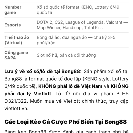
Number
Xổ số quốc tế format KENO, Lottery 6/49
game
quốc tế
DOTA 2, CS2, League of Legends, Valorant —
Esports
Map Winner, Handicap, Total Kills
Thể thao ảo
Bóng đá ảo, đua ngựa ảo — chu kỳ 3-5
(Virtual)
phút/trận
Cổng game
Slot nổ hũ, bắn cá đổi thưởng
SAPA
Lưu ý về xổ số/lô đề tại Bong88:
Sản phẩm xổ số tại
Bong88 là format quốc tế độc lập (KENO style, Lottery
6/49 quốc tế),
KHÔNG phải lô đề Việt Nam
và
KHÔNG
phải đại lý Vietlott
. Lô đề nội địa vi phạm BLHS
Đ321/322. Muốn mua vé Vietlott chính thức, truy cập
vietlott.vn.
Các Loại Kèo Cá Cược Phổ Biến Tại Bong88
Bảng kèo Bong88 được đánh giá cạnh tranh nhờ hệ